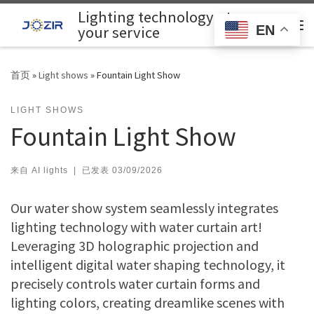
Lighting technology at
Skip to content
Search
EN
your service
主
首页
»
Light shows
»
Fountain Light Show
LIGHT SHOWS
Fountain Light Show
来自
AI lights
|
已发表
03/09/2026
Our water show system seamlessly integrates
lighting technology with water curtain art!
Leveraging 3D holographic projection and
intelligent digital water shaping technology, it
precisely controls water curtain forms and
lighting colors, creating dreamlike scenes with